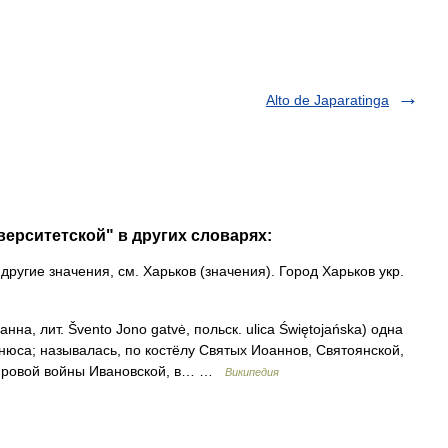
Alto de Japaratinga
верситетской" в других словарях:
ругие значения, см. Харьков (значения). Город Харьков укр.
на, лит. Švento Jono gatvė, польск. ulica Świętojańska) одна
нюса; называлась, по костёлу Святых Иоаннов, Святоянской,
мировой войны Ивановской, в… …
Википедия