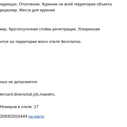
екурящих
,
Отопление
,
Курение
на
всей
территории
объекта
диционер
,
Места
для
курения
мер
,
Круглосуточная
стойка
регистрации
,
Ускоренная
ется
на
территории
всего
отеля
бесплатно
.
тных
не
допускается
.
tercard
,
dinersclub
,
jcb
,
maestro
,
Номеров
в
отеле:
17
209352016449
на
карте