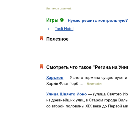
Каталог
отелей
.
Игры ⚽
Нужно решить контрольную?
Tasli Hotel
Полезное
Смотреть что такое "Регина на Уни
Харьков
— У этого термина существуют и д
Харків Флаг Герб …
Википедия
Улица Швянто Йоно
— (улица Святого Иоан
из древнейших улиц в Старом городе Виль
со второй половины XIX века до Первой 