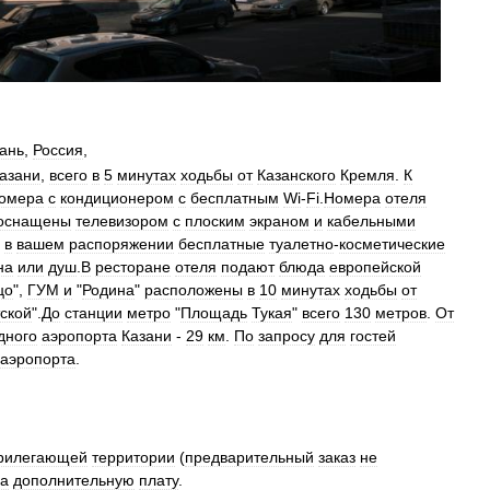
ань
,
Россия
,
азани
,
всего
в
5
минутах
ходьбы
от
Казанского
Кремля
.
К
омера
с
кондиционером
с
бесплатным
Wi
-
Fi
.
Номера
отеля
оснащены
телевизором
с
плоским
экраном
и
кабельными
в
вашем
распоряжении
бесплатные
туалетно
-
косметические
на
или
душ
.
В
ресторане
отеля
подают
блюда
европейской
цо
",
ГУМ
и
"
Родина
"
расположены
в
10
минутах
ходьбы
от
ской
".
До
станции
метро
"
Площадь
Тукая
"
всего
130
метров
.
От
дного
аэропорта
Казани
-
29
км
.
По
запросу
для
гостей
аэропорта
.
рилегающей
территории
(
предварительный
заказ
не
за
дополнительную
плату
.