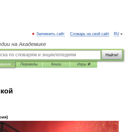
Запомнить сайт
Словарь на свой сайт
RU
едии на Академике
Найти!
ования
Переводы
Книги
Игры ⚽
ской
сия
)