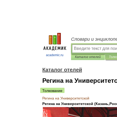
Словари и энциклоп
academic.ru
Каталог отелей
Толк
Каталог отелей
Регина на Университет
Толкование
Регина
на
Университетской
Регина
на
Университетской
(
Казань
,
Рос