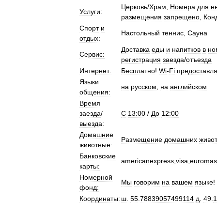
Церковь
/
Храм
,
Номера
для
н
Услуги:
размещения
запрещено
,
Кон
Спорт
и
Настольный
теннис
,
Сауна
отдых:
Доставка
еды
и
напитков
в
но
Сервис:
регистрация
заезда
/
отъезда
Интернет:
Бесплатно
!
Wi
-
Fi
предоставля
Языки
на
русском
,
на
английском
общения:
Время
заезда
/
C
13:00
/
До
12:00
выезда:
Домашние
Размещение
домашних
живо
животные:
Банковские
americanexpress
,
visa
,
euromas
карты:
Номерной
Мы
говорим
на
вашем
языке
!
фонд:
Координаты:
ш
.
55
.
78839057499114
д
.
49
.
1