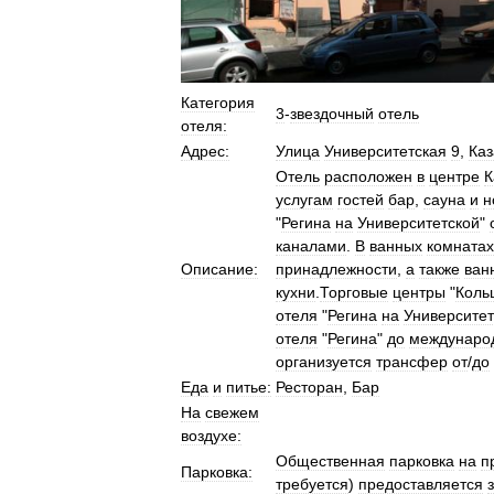
Категория
3
-
звездочный
отель
отеля:
Адрес:
Улица
Университетская
9
,
Каз
Отель
расположен
в
центре
К
услугам
гостей
бар
,
сауна
и
н
"
Регина
на
Университетской
"
каналами
.
В
ванных
комнатах
Описание:
принадлежности
,
а
также
ван
кухни
.
Торговые
центры
"
Коль
отеля
"
Регина
на
Университет
отеля
"
Регина
"
до
междунаро
организуется
трансфер
от
/
до
Еда
и
питье:
Ресторан
,
Бар
На
свежем
воздухе:
Общественная
парковка
на
п
Парковка:
требуется
)
предоставляется